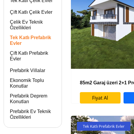
Tek Katlı Çelik Evler
Çift Katlı Çelik Evler
Çelik Ev Teknik
Özellikleri
Tek Katlı Prefabrik
Evler
Çift Katlı Prefabrik
Evler
Prefabrik Villalar
Ekonomik Toplu
85m2 Garaj üzeri 2+1 Pr
Konutlar
Prefabrik Deprem
Fiyat Al
Konutları
Prefabrik Ev Teknik
Özellikleri
Tek Katlı Prefabrik Evler