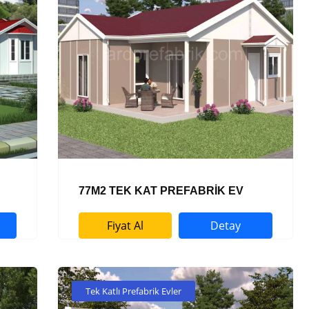
77M2 TEK KAT PREFABRİK EV
Fiyat Al
Detay
Tek Katlı Prefabrik Evler