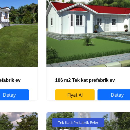
efabrik ev
106 m2 Tek kat prefabrik ev
Detay
Fiyat Al
Detay
Tek Katlı Prefabrik Evler