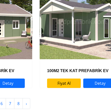
BRİK EV
100M2 TEK KAT PREFABRİK EV
Detay
Fiyat Al
Detay
6
7
8
›