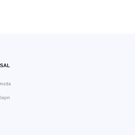
SAL
mızda
laşın