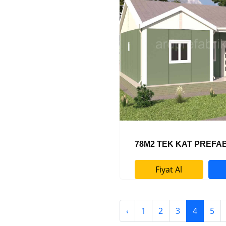
78M2 TEK KAT PREFA
Fiyat Al
‹
1
2
3
4
5