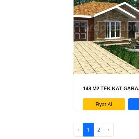
148 M2 TEK KAT GARA
Fiyat Al
‹
1
2
›