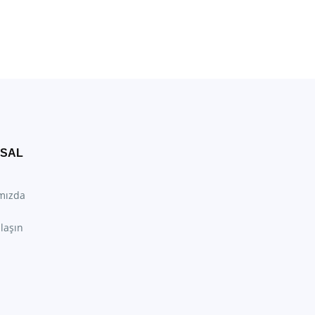
SAL
mızda
laşın