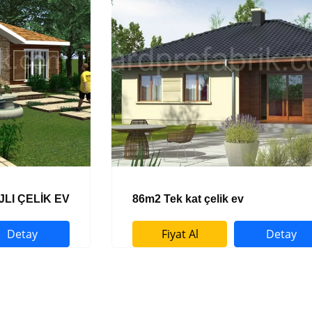
JLI ÇELİK EV
86m2 Tek kat çelik ev
Detay
Fiyat Al
Detay