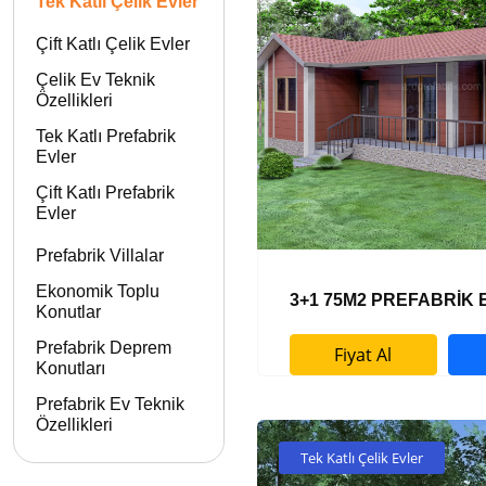
Tek Katlı Çelik Evler
Çift Katlı Çelik Evler
Çelik Ev Teknik
Özellikleri
Tek Katlı Prefabrik
Evler
Çift Katlı Prefabrik
Evler
Prefabrik Villalar
Ekonomik Toplu
3+1 75M2 PREFABRİK 
Konutlar
Prefabrik Deprem
Fiyat Al
Konutları
Prefabrik Ev Teknik
Özellikleri
Tek Katlı Çelik Evler