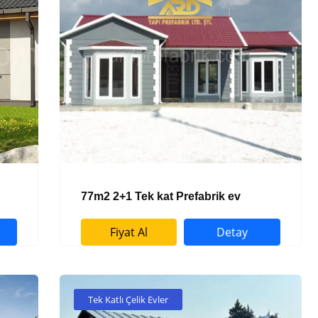
77m2 2+1 Tek kat Prefabrik ev
Fiyat Al
Detay
Tek Katlı Çelik Evler