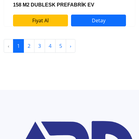
158 M2 DUBLESK PREFABRİK EV
Fiyat Al
Detay
‹
1
2
3
4
5
›