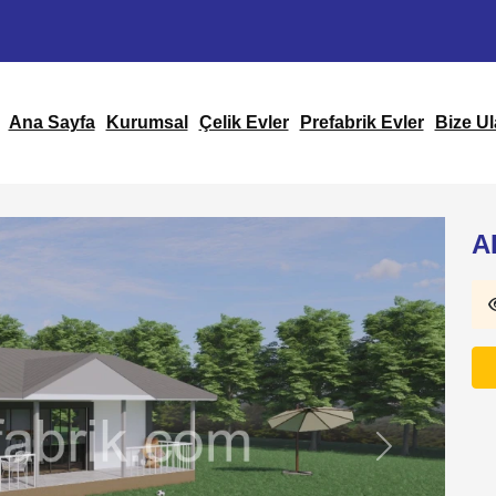
Ana Sayfa
Kurumsal
Çelik Evler
Prefabrik Evler
Bize Ul
A
Next