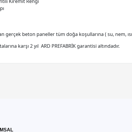
tili Kiremit Rengi
pı
n gerçek beton paneller tüm doğa koşullarına ( su, nem, ısı ) '
alarına karşı 2 yıl ARD PREFABRİK garantisi altındadır.
MSAL