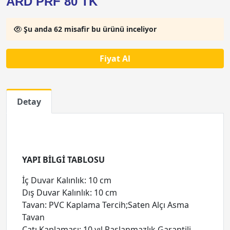
ARD PRF 80 TK
Şu anda 62 misafir bu ürünü inceliyor
Fiyat Al
Detay
YAPI BİLGİ TABLOSU
İç Duvar Kalınlık: 10 cm
Dış Duvar Kalınlık: 10 cm
Tavan: PVC Kaplama Tercih;Saten Alçı Asma
Tavan
Çatı Kaplaması: 10 yıl Paslanmazlık Garantili