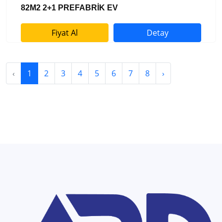
82M2 2+1 PREFABRİK EV
Fiyat Al
Detay
‹
1
2
3
4
5
6
7
8
›