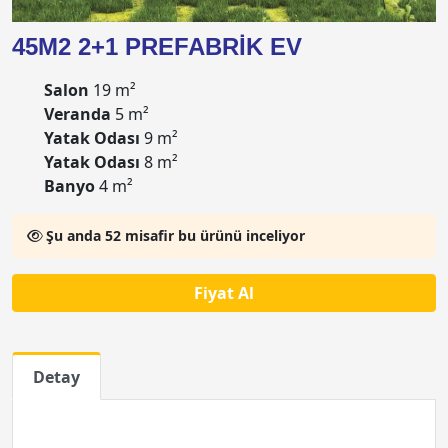
45M2 2+1 PREFABRİK EV
Salon
19 m²
Veranda
5 m²
Yatak Odası
9 m²
Yatak Odası
8 m²
Banyo
4 m²
Şu anda 52 misafir bu ürünü inceliyor
Fiyat Al
Detay