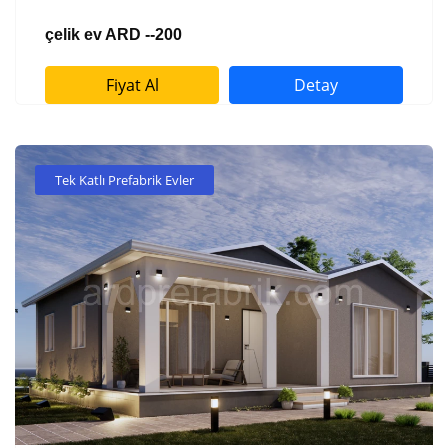
çelik ev ARD --200
Fiyat Al
Detay
Tek Katlı Prefabrik Evler