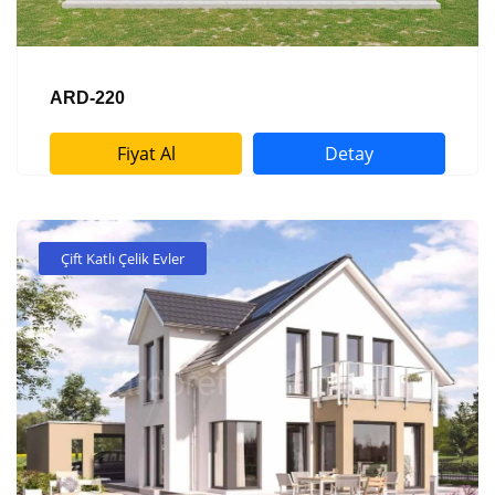
ARD-220
Fiyat Al
Detay
Çift Katlı Çelik Evler