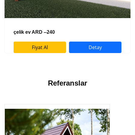
çelik ev ARD --240
Fiyat Al
Detay
Referanslar