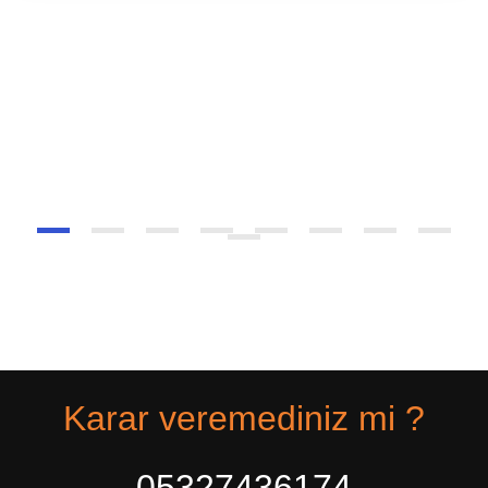
Karar veremediniz mi ?
05327436174