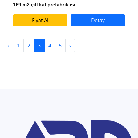
169 m2 çift kat prefabrik ev
Fiyat Al
Detay
‹
1
2
3
4
5
›