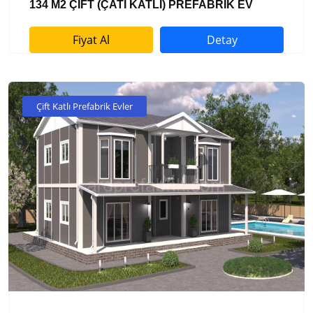
134 M2 ÇİFT (ÇATI KATLI) PREFABRİK EV
Fiyat Al
Detay
Çift Katlı Prefabrik Evler