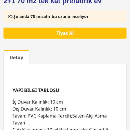
2+1 70 m2 tek kat prefabrik ev
Şu anda 78 misafir bu ürünü inceliyor
Fiyat Al
Detay
YAPI BİLGİ TABLOSU
İç Duvar Kalınlık: 10 cm
Dış Duvar Kalınlık: 10 cm
Tavan: PVC Kaplama Tercih;Saten Alçı Asma
Tavan
Çatı Kaplaması: 10 yıl Paslanmazlık Garantili