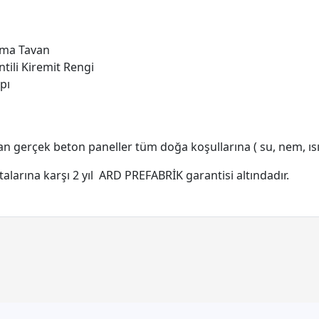
sma Tavan
tili Kiremit Rengi
pı
n gerçek beton paneller tüm doğa koşullarına ( su, nem, ısı ) '
alarına karşı 2 yıl ARD PREFABRİK garantisi altındadır.