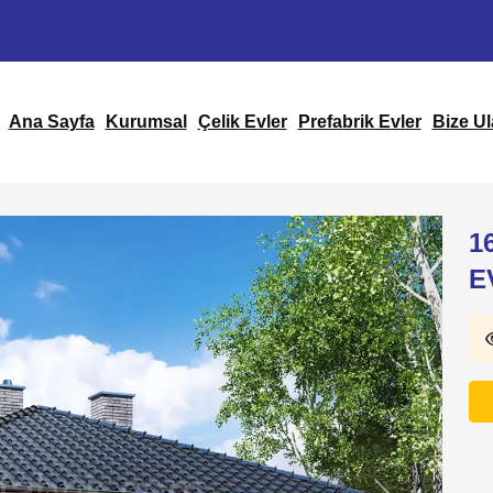
Ana Sayfa
Kurumsal
Çelik Evler
Prefabrik Evler
Bize Ul
1
E